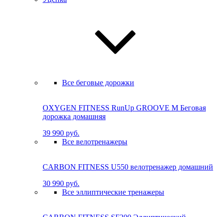
Все беговые дорожки
OXYGEN FITNESS RunUp GROOVE M Бе­го­вая
до­рож­ка до­маш­няя
39 990 руб.
Все велотренажеры
CARBON FITNESS U550 велотренажер домашний
30 990 руб.
Все эллиптические тренажеры