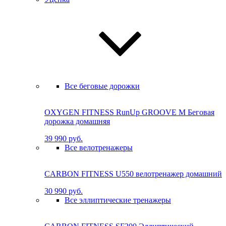
Все беговые дорожки
OXYGEN FITNESS RunUp GROOVE M Бе­го­вая
до­рож­ка до­маш­няя
39 990 руб.
Все велотренажеры
CARBON FITNESS U550 велотренажер домашний
30 990 руб.
Все эллиптические тренажеры