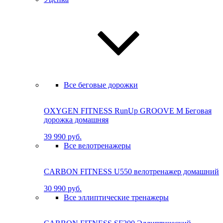
Все беговые дорожки
OXYGEN FITNESS RunUp GROOVE M Бе­го­вая
до­рож­ка до­маш­няя
39 990 руб.
Все велотренажеры
CARBON FITNESS U550 велотренажер домашний
30 990 руб.
Все эллиптические тренажеры