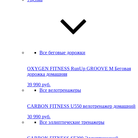
Все беговые дорожки
OXYGEN FITNESS RunUp GROOVE M Бе­го­вая
до­рож­ка до­маш­няя
39 990 руб.
Все велотренажеры
CARBON FITNESS U550 велотренажер домашний
30 990 руб.
Все эллиптические тренажеры