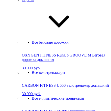
Все беговые дорожки
OXYGEN FITNESS RunUp GROOVE M Бе­го­вая
до­рож­ка до­маш­няя
39 990 руб.
Все велотренажеры
CARBON FITNESS U550 велотренажер домашний
30 990 руб.
Все эллиптические тренажеры