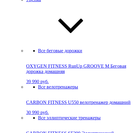
Все беговые дорожки
OXYGEN FITNESS RunUp GROOVE M Бе­го­вая
до­рож­ка до­маш­няя
39 990 руб.
Все велотренажеры
CARBON FITNESS U550 велотренажер домашний
30 990 руб.
Все эллиптические тренажеры