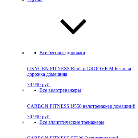
Все беговые дорожки
OXYGEN FITNESS RunUp GROOVE M Бе­го­вая
до­рож­ка до­маш­няя
39 990 руб.
Все велотренажеры
CARBON FITNESS U550 велотренажер домашний
30 990 руб.
Все эллиптические тренажеры