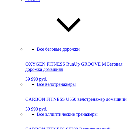
Все беговые дорожки
OXYGEN FITNESS RunUp GROOVE M Бе­го­вая
до­рож­ка до­маш­няя
39 990 руб.
Все велотренажеры
CARBON FITNESS U550 велотренажер домашний
30 990 руб.
Все эллиптические тренажеры