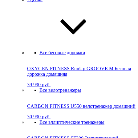
Все беговые дорожки
OXYGEN FITNESS RunUp GROOVE M Бе­го­вая
до­рож­ка до­маш­няя
39 990 руб.
Все велотренажеры
CARBON FITNESS U550 велотренажер домашний
30 990 руб.
Все эллиптические тренажеры