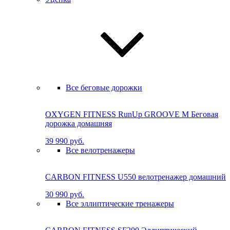
Все беговые дорожки
OXYGEN FITNESS RunUp GROOVE M Бе­го­вая
до­рож­ка до­маш­няя
39 990 руб.
Все велотренажеры
CARBON FITNESS U550 велотренажер домашний
30 990 руб.
Все эллиптические тренажеры