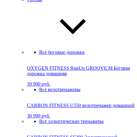
Все беговые дорожки
OXYGEN FITNESS RunUp GROOVE M Бе­го­вая
до­рож­ка до­маш­няя
39 990 руб.
Все велотренажеры
CARBON FITNESS U550 велотренажер домашний
30 990 руб.
Все эллиптические тренажеры