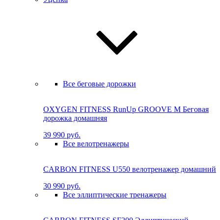
Все беговые дорожки
OXYGEN FITNESS RunUp GROOVE M Бе­го­вая
до­рож­ка до­маш­няя
39 990 руб.
Все велотренажеры
CARBON FITNESS U550 велотренажер домашний
30 990 руб.
Все эллиптические тренажеры