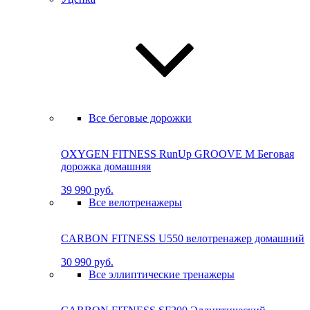
Все беговые дорожки
OXYGEN FITNESS RunUp GROOVE M Бе­го­вая
до­рож­ка до­маш­няя
39 990 руб.
Все велотренажеры
CARBON FITNESS U550 велотренажер домашний
30 990 руб.
Все эллиптические тренажеры