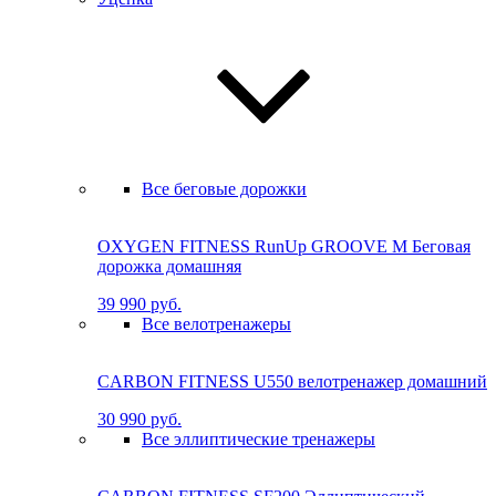
Все беговые дорожки
OXYGEN FITNESS RunUp GROOVE M Бе­го­вая
до­рож­ка до­маш­няя
39 990 руб.
Все велотренажеры
CARBON FITNESS U550 велотренажер домашний
30 990 руб.
Все эллиптические тренажеры