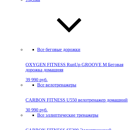
Все беговые дорожки
OXYGEN FITNESS RunUp GROOVE M Бе­го­вая
до­рож­ка до­маш­няя
39 990 руб.
Все велотренажеры
CARBON FITNESS U550 велотренажер домашний
30 990 руб.
Все эллиптические тренажеры