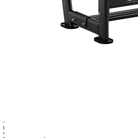
−
1
+