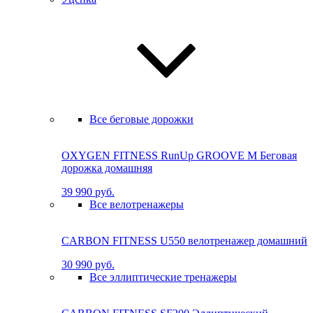
Все беговые дорожки
OXYGEN FITNESS RunUp GROOVE M Бе­го­вая
до­рож­ка до­маш­няя
39 990 руб.
Все велотренажеры
CARBON FITNESS U550 велотренажер домашний
30 990 руб.
Все эллиптические тренажеры