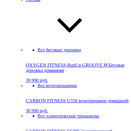
Все беговые дорожки
OXYGEN FITNESS RunUp GROOVE M Бе­го­вая
до­рож­ка до­маш­няя
39 990 руб.
Все велотренажеры
CARBON FITNESS U550 велотренажер домашний
30 990 руб.
Все эллиптические тренажеры