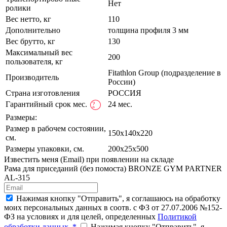
Нет
ролики
Вес нетто, кг
110
Дополнительно
толщина профиля 3 мм
Вес брутто, кг
130
Максимальный вес
200
пользователя, кг
Fitathlon Group (подразделение в
Производитель
России)
Страна изготовления
РОССИЯ
Гарантийный срок мес.
24 мес.
?
Размеры:
Размер в рабочем состоянии,
150х140x220
см.
Размеры упаковки, см.
200х25x500
Известить меня (Email) при появлении на складе
Рама для приседаний (без помоста) BRONZE GYM PARTNER
AL-315
Нажимая кнопку "Отправить", я соглашаюсь на обработку
моих персональных данных в соотв. с ФЗ от 27.07.2006 №152-
ФЗ на условиях и для целей, определенных
Политикой
обработки данных. *
Нажимая кнопку "Отправить", я