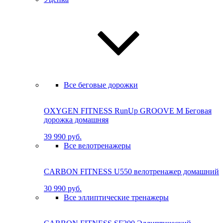
Все беговые дорожки
OXYGEN FITNESS RunUp GROOVE M Бе­го­вая
до­рож­ка до­маш­няя
39 990 руб.
Все велотренажеры
CARBON FITNESS U550 велотренажер домашний
30 990 руб.
Все эллиптические тренажеры