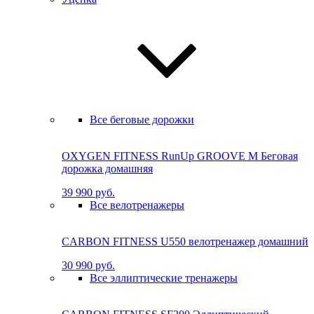
Все беговые дорожки
OXYGEN FITNESS RunUp GROOVE M Бе­го­вая
до­рож­ка до­маш­няя
39 990 руб.
Все велотренажеры
CARBON FITNESS U550 велотренажер домашний
30 990 руб.
Все эллиптические тренажеры