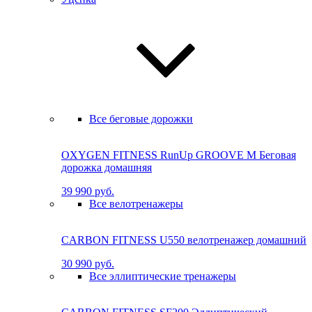
Все беговые дорожки
OXYGEN FITNESS RunUp GROOVE M Бе­го­вая
до­рож­ка до­маш­няя
39 990 руб.
Все велотренажеры
CARBON FITNESS U550 велотренажер домашний
30 990 руб.
Все эллиптические тренажеры