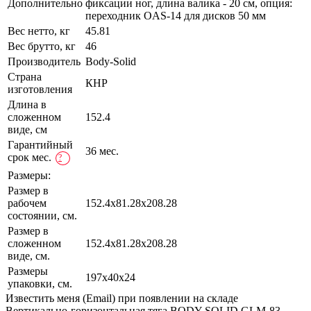
Дополнительно
фиксации ног, длина валика - 20 см, опция:
переходник OAS-14 для дисков 50 мм
Вес нетто, кг
45.81
Вес брутто, кг
46
Производитель
Body-Solid
Страна
КНР
изготовления
Длина в
сложенном
152.4
виде, см
Гарантийный
36 мес.
срок мес.
?
Размеры:
Размер в
рабочем
152.4х81.28x208.28
состоянии, см.
Размер в
сложенном
152.4х81.28x208.28
виде, см.
Размеры
197х40x24
упаковки, см.
Известить меня (Email) при появлении на складе
Вертикально-горизонтальная тяга BODY SOLID GLM-83