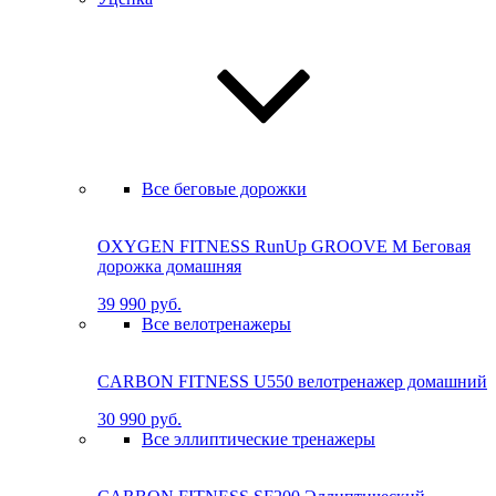
Все беговые дорожки
OXYGEN FITNESS RunUp GROOVE M Бе­го­вая
до­рож­ка до­маш­няя
39 990 руб.
Все велотренажеры
CARBON FITNESS U550 велотренажер домашний
30 990 руб.
Все эллиптические тренажеры