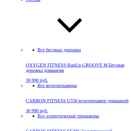
Все беговые дорожки
OXYGEN FITNESS RunUp GROOVE M Бе­го­вая
до­рож­ка до­маш­няя
39 990 руб.
Все велотренажеры
CARBON FITNESS U550 велотренажер домашний
30 990 руб.
Все эллиптические тренажеры