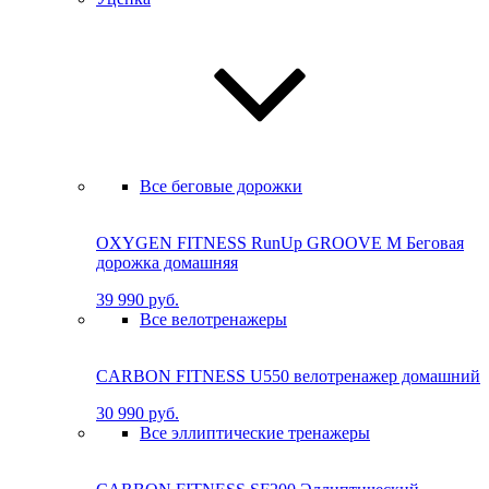
Все беговые дорожки
OXYGEN FITNESS RunUp GROOVE M Бе­го­вая
до­рож­ка до­маш­няя
39 990 руб.
Все велотренажеры
CARBON FITNESS U550 велотренажер домашний
30 990 руб.
Все эллиптические тренажеры