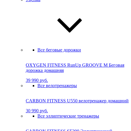
Все беговые дорожки
OXYGEN FITNESS RunUp GROOVE M Бе­го­вая
до­рож­ка до­маш­няя
39 990 руб.
Все велотренажеры
CARBON FITNESS U550 велотренажер домашний
30 990 руб.
Все эллиптические тренажеры