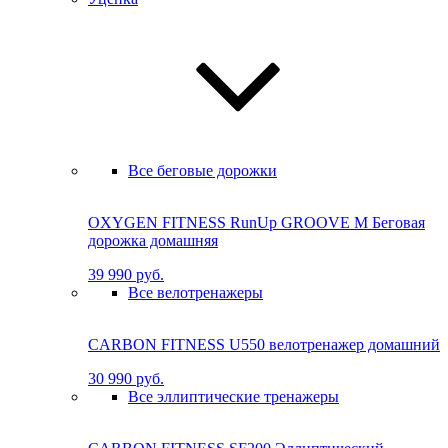
Все беговые дорожки
OXYGEN FITNESS RunUp GROOVE M Бе­го­вая
до­рож­ка до­маш­няя
39 990 руб.
Все велотренажеры
CARBON FITNESS U550 велотренажер домашний
30 990 руб.
Все эллиптические тренажеры