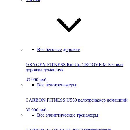
Все беговые дорожки
OXYGEN FITNESS RunUp GROOVE M Бе­го­вая
до­рож­ка до­маш­няя
39 990 руб.
Все велотренажеры
CARBON FITNESS U550 велотренажер домашний
30 990 руб.
Все эллиптические тренажеры