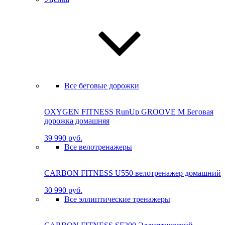
Все беговые дорожки
OXYGEN FITNESS RunUp GROOVE M Бе­го­вая
до­рож­ка до­маш­няя
39 990 руб.
Все велотренажеры
CARBON FITNESS U550 велотренажер домашний
30 990 руб.
Все эллиптические тренажеры