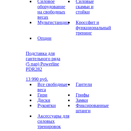
Силовое
Силовые
оборудование
скамьи и
на свободных
стойки
весах
Мультистанции
Кроссфит и
функциональный
тренинг
Опции
Подставка для
гантельного ряда
(5 пар) Powerline
PDR282
13 990 руб.
Все свободные
Гантели
веса
Гири
Грифы
Диски
Замки
Рукоятки
Фиксированные
штанги
Аксессуары для
силовых
тренировок