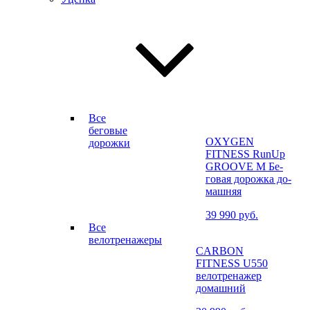
Все
беговые
OXYGEN
дорожки
FITNESS RunUp
GROOVE M Бе­
го­вая до­рож­ка до­
маш­няя
39 990 руб.
Все
велотренажеры
CARBON
FITNESS U550
велотренажер
домашний