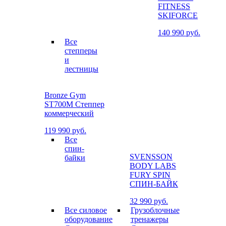
FITNESS
SKIFORCE
140 990 руб.
Все
степперы
и
лестницы
Bronze Gym
ST700M Степпер
коммерческий
119 990 руб.
Все
спин-
SVENSSON
байки
BODY LABS
FURY SPIN
СПИН-БАЙК
32 990 руб.
Все силовое
Грузоблочные
оборудование
тренажеры