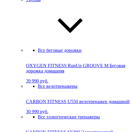
Все беговые дорожки
OXYGEN FITNESS RunUp GROOVE M Бе­го­вая
до­рож­ка до­маш­няя
39 990 руб.
Все велотренажеры
CARBON FITNESS U550 велотренажер домашний
30 990 руб.
Все эллиптические тренажеры