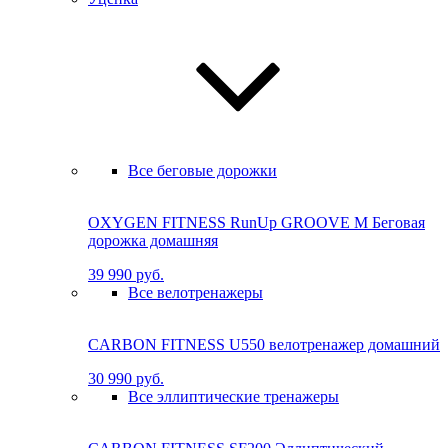
Все беговые дорожки
OXYGEN FITNESS RunUp GROOVE M Бе­го­вая
до­рож­ка до­маш­няя
39 990 руб.
Все велотренажеры
CARBON FITNESS U550 велотренажер домашний
30 990 руб.
Все эллиптические тренажеры