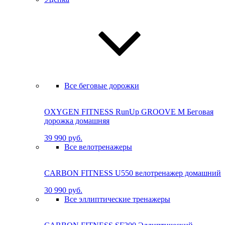
Все беговые дорожки
OXYGEN FITNESS RunUp GROOVE M Бе­го­вая
до­рож­ка до­маш­няя
39 990 руб.
Все велотренажеры
CARBON FITNESS U550 велотренажер домашний
30 990 руб.
Все эллиптические тренажеры