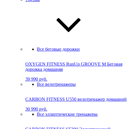
Все беговые дорожки
OXYGEN FITNESS RunUp GROOVE M Бе­го­вая
до­рож­ка до­маш­няя
39 990 руб.
Все велотренажеры
CARBON FITNESS U550 велотренажер домашний
30 990 руб.
Все эллиптические тренажеры