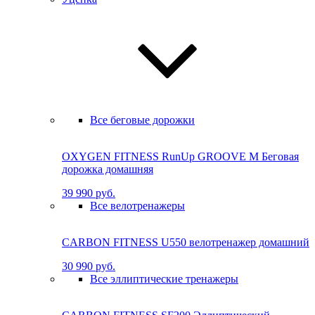
Все беговые дорожки
OXYGEN FITNESS RunUp GROOVE M Бе­го­вая
до­рож­ка до­маш­няя
39 990 руб.
Все велотренажеры
CARBON FITNESS U550 велотренажер домашний
30 990 руб.
Все эллиптические тренажеры