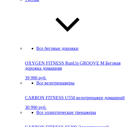
Все беговые дорожки
OXYGEN FITNESS RunUp GROOVE M Бе­го­вая
до­рож­ка до­маш­няя
39 990 руб.
Все велотренажеры
CARBON FITNESS U550 велотренажер домашний
30 990 руб.
Все эллиптические тренажеры