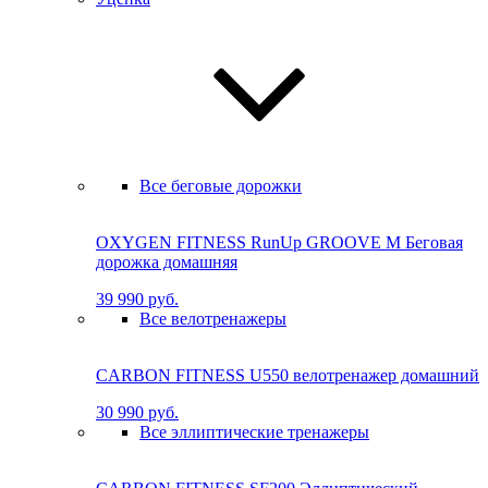
Все беговые дорожки
OXYGEN FITNESS RunUp GROOVE M Бе­го­вая
до­рож­ка до­маш­няя
39 990 руб.
Все велотренажеры
CARBON FITNESS U550 велотренажер домашний
30 990 руб.
Все эллиптические тренажеры