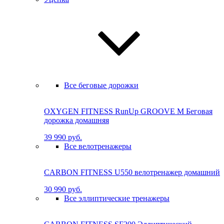
Все беговые дорожки
OXYGEN FITNESS RunUp GROOVE M Бе­го­вая
до­рож­ка до­маш­няя
39 990 руб.
Все велотренажеры
CARBON FITNESS U550 велотренажер домашний
30 990 руб.
Все эллиптические тренажеры