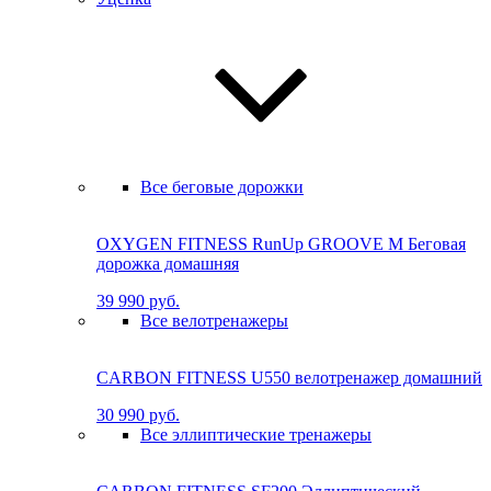
Все беговые дорожки
OXYGEN FITNESS RunUp GROOVE M Бе­го­вая
до­рож­ка до­маш­няя
39 990 руб.
Все велотренажеры
CARBON FITNESS U550 велотренажер домашний
30 990 руб.
Все эллиптические тренажеры