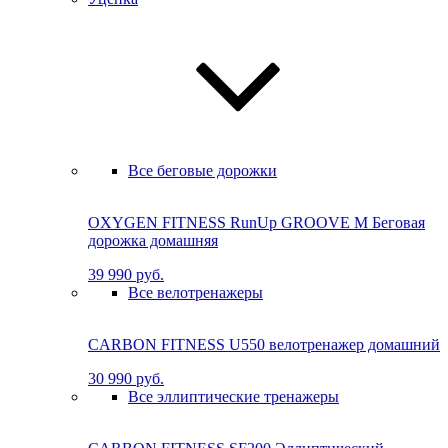
Все беговые дорожки
OXYGEN FITNESS RunUp GROOVE M Бе­го­вая
до­рож­ка до­маш­няя
39 990 руб.
Все велотренажеры
CARBON FITNESS U550 велотренажер домашний
30 990 руб.
Все эллиптические тренажеры