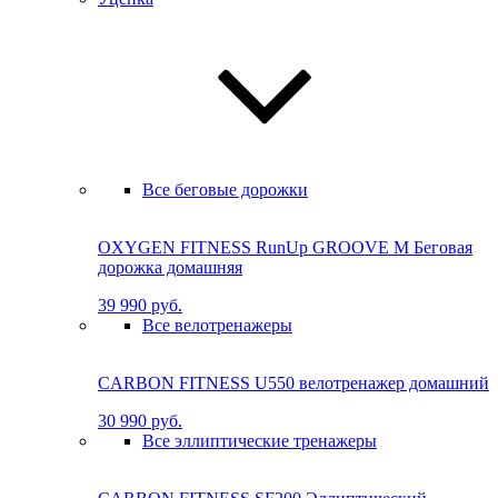
Все беговые дорожки
OXYGEN FITNESS RunUp GROOVE M Бе­го­вая
до­рож­ка до­маш­няя
39 990 руб.
Все велотренажеры
CARBON FITNESS U550 велотренажер домашний
30 990 руб.
Все эллиптические тренажеры