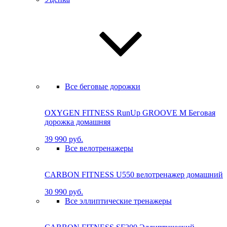
Все беговые дорожки
OXYGEN FITNESS RunUp GROOVE M Бе­го­вая
до­рож­ка до­маш­няя
39 990 руб.
Все велотренажеры
CARBON FITNESS U550 велотренажер домашний
30 990 руб.
Все эллиптические тренажеры