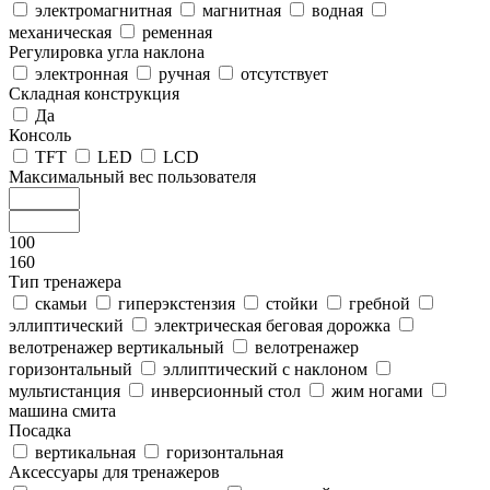
электромагнитная
магнитная
водная
механическая
ременная
Регулировка угла наклона
электронная
ручная
отсутствует
Складная конструкция
Да
Консоль
TFT
LED
LCD
Максимальный вес пользователя
100
160
Тип тренажера
скамьи
гиперэкстензия
стойки
гребной
эллиптический
электрическая беговая дорожка
велотренажер вертикальный
велотренажер
горизонтальный
эллиптический с наклоном
мультистанция
инверсионный стол
жим ногами
машина смита
Посадка
вертикальная
горизонтальная
Аксессуары для тренажеров