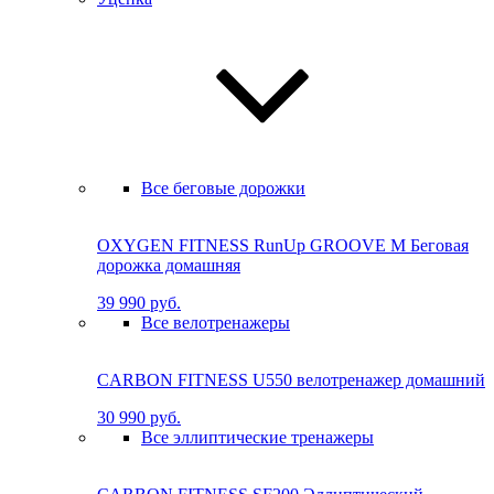
Все беговые дорожки
OXYGEN FITNESS RunUp GROOVE M Бе­го­вая
до­рож­ка до­маш­няя
39 990 руб.
Все велотренажеры
CARBON FITNESS U550 велотренажер домашний
30 990 руб.
Все эллиптические тренажеры