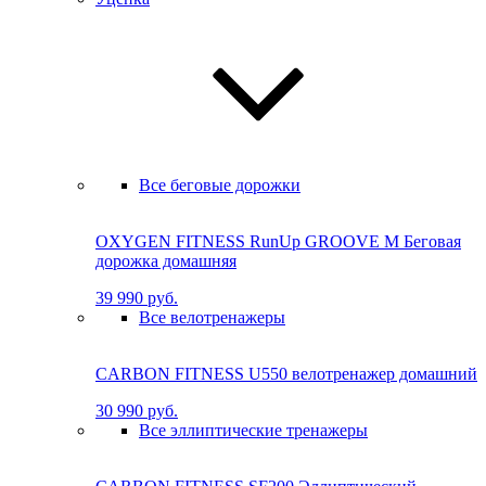
Все беговые дорожки
OXYGEN FITNESS RunUp GROOVE M Бе­го­вая
до­рож­ка до­маш­няя
39 990 руб.
Все велотренажеры
CARBON FITNESS U550 велотренажер домашний
30 990 руб.
Все эллиптические тренажеры