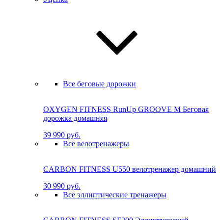
Все беговые дорожки
OXYGEN FITNESS RunUp GROOVE M Бе­го­вая
до­рож­ка до­маш­няя
39 990 руб.
Все велотренажеры
CARBON FITNESS U550 велотренажер домашний
30 990 руб.
Все эллиптические тренажеры