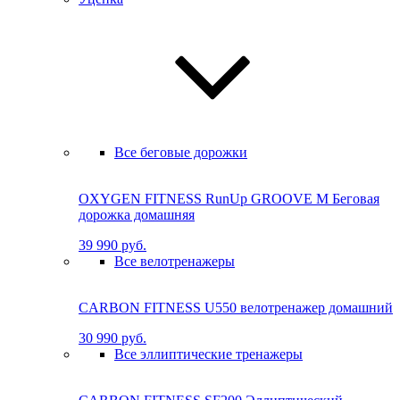
Все беговые дорожки
OXYGEN FITNESS RunUp GROOVE M Бе­го­вая
до­рож­ка до­маш­няя
39 990 руб.
Все велотренажеры
CARBON FITNESS U550 велотренажер домашний
30 990 руб.
Все эллиптические тренажеры