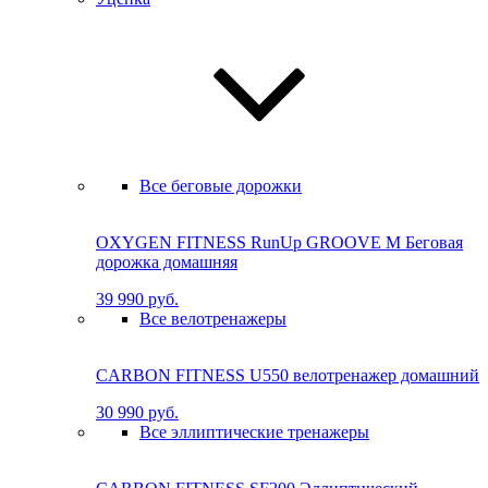
Все беговые дорожки
OXYGEN FITNESS RunUp GROOVE M Бе­го­вая
до­рож­ка до­маш­няя
39 990 руб.
Все велотренажеры
CARBON FITNESS U550 велотренажер домашний
30 990 руб.
Все эллиптические тренажеры