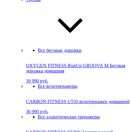
Все беговые дорожки
OXYGEN FITNESS RunUp GROOVE M Бе­го­вая
до­рож­ка до­маш­няя
39 990 руб.
Все велотренажеры
CARBON FITNESS U550 велотренажер домашний
30 990 руб.
Все эллиптические тренажеры