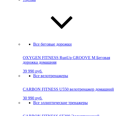
Все беговые дорожки
OXYGEN FITNESS RunUp GROOVE M Бе­го­вая
до­рож­ка до­маш­няя
39 990 руб.
Все велотренажеры
CARBON FITNESS U550 велотренажер домашний
30 990 руб.
Все эллиптические тренажеры