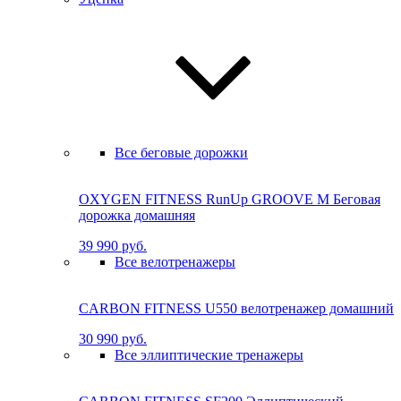
Все беговые дорожки
OXYGEN FITNESS RunUp GROOVE M Бе­го­вая
до­рож­ка до­маш­няя
39 990 руб.
Все велотренажеры
CARBON FITNESS U550 велотренажер домашний
30 990 руб.
Все эллиптические тренажеры