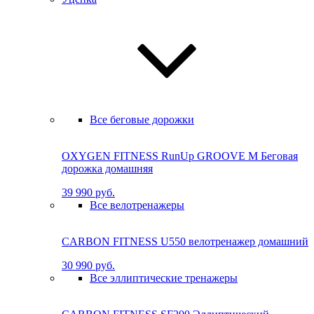
Все беговые дорожки
OXYGEN FITNESS RunUp GROOVE M Бе­го­вая
до­рож­ка до­маш­няя
39 990 руб.
Все велотренажеры
CARBON FITNESS U550 велотренажер домашний
30 990 руб.
Все эллиптические тренажеры