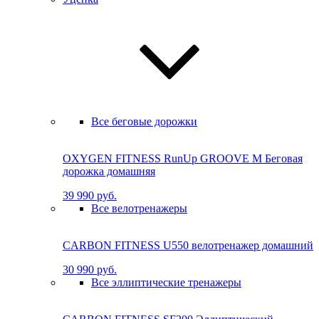
Все беговые дорожки
OXYGEN FITNESS RunUp GROOVE M Бе­го­вая
до­рож­ка до­маш­няя
39 990 руб.
Все велотренажеры
CARBON FITNESS U550 велотренажер домашний
30 990 руб.
Все эллиптические тренажеры